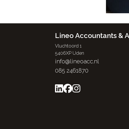
Lineo Accountants & A
Vluchtoord 1
5406XP Uden
info@lineoacc.nl
085 2461870